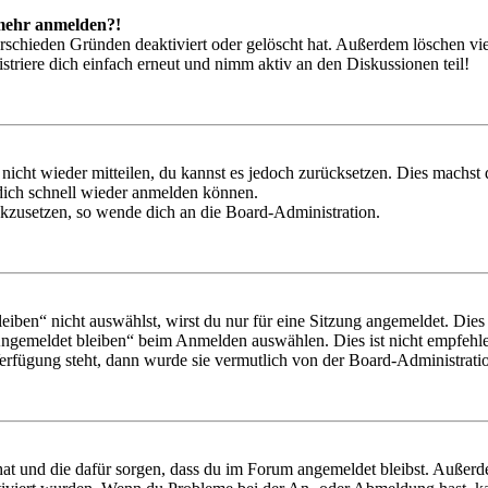
t mehr anmelden?!
rschieden Gründen deaktiviert oder gelöscht hat. Außerdem löschen vie
triere dich einfach erneut und nimm aktiv an den Diskussionen teil!
 nicht wieder mitteilen, du kannst es jedoch zurücksetzen. Dies machs
 dich schnell wieder anmelden können.
ückzusetzen, so wende dich an die Board-Administration.
en“ nicht auswählst, wirst du nur für eine Sitzung angemeldet. Dies
Angemeldet bleiben“ beim Anmelden auswählen. Dies ist nicht empfehle
Verfügung steht, dann wurde sie vermutlich von der Board-Administratio
 hat und die dafür sorgen, dass du im Forum angemeldet bleibst. Außer