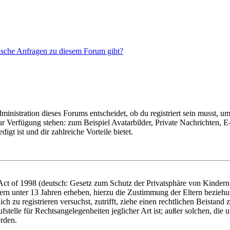
tische Anfragen zu diesem Forum gibt?
istration dieses Forums entscheidet, ob du registriert sein musst, um Be
zur Verfügung stehen: zum Beispiel Avatarbilder, Private Nachrichten, 
igt ist und dir zahlreiche Vorteile bietet.
t of 1998 (deutsch: Gesetz zum Schutz der Privatsphäre von Kindern i
ern unter 13 Jahren erheben, hierzu die Zustimmung der Eltern bezieh
dich zu registrieren versuchst, zutrifft, ziehe einen rechtlichen Beista
stelle für Rechtsangelegenheiten jeglicher Art ist; außer solchen, die
erden.