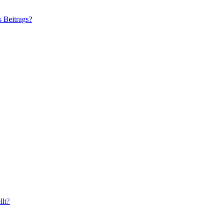
s Beitrags?
lt?