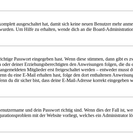
 komplett ausgeschaltet hat, damit sich keine neuen Benutzer mehr anm
 wurden. Um Hilfe zu erhalten, wende dich an die Board-Administratio
richtige Passwort eingegeben hast. Wenn diese stimmen, dann gibt es
ern oder deiner Erziehungsberechtigten den Anweisungen folgen, die du e
 angemeldeten Mitglieder erst freigeschaltet werden – entweder musst du
. Wenn du eine E-Mail erhalten hast, folge den dort enthaltenen Anweis
nn du dir sicher bist, dass deine E-Mail-Adresse korrekt eingegeben w
Benutzername und dein Passwort richtig sind. Wenn dies der Fall ist, w
igurationsproblem mit der Website vorliegt, welches ein Administrator l