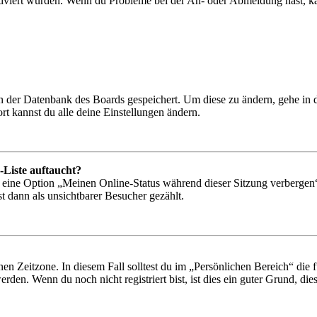
tiviert wurden. Wenn du Probleme bei der An- oder Abmeldung hast, ka
 in der Datenbank des Boards gespeichert. Um diese zu ändern, gehe in
t kannst du alle deine Einstellungen ändern.
-Liste auftaucht?
n eine Option „Meinen Online-Status während dieser Sitzung verbergen
t dann als unsichtbarer Besucher gezählt.
en Zeitzone. In diesem Fall solltest du im „Persönlichen Bereich“ die fü
den. Wenn du noch nicht registriert bist, ist dies ein guter Grund, dies 