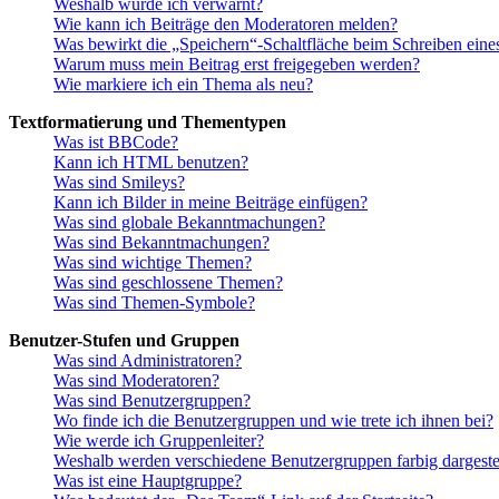
Weshalb wurde ich verwarnt?
Wie kann ich Beiträge den Moderatoren melden?
Was bewirkt die „Speichern“-Schaltfläche beim Schreiben eine
Warum muss mein Beitrag erst freigegeben werden?
Wie markiere ich ein Thema als neu?
Textformatierung und Thementypen
Was ist BBCode?
Kann ich HTML benutzen?
Was sind Smileys?
Kann ich Bilder in meine Beiträge einfügen?
Was sind globale Bekanntmachungen?
Was sind Bekanntmachungen?
Was sind wichtige Themen?
Was sind geschlossene Themen?
Was sind Themen-Symbole?
Benutzer-Stufen und Gruppen
Was sind Administratoren?
Was sind Moderatoren?
Was sind Benutzergruppen?
Wo finde ich die Benutzergruppen und wie trete ich ihnen bei?
Wie werde ich Gruppenleiter?
Weshalb werden verschiedene Benutzergruppen farbig dargestel
Was ist eine Hauptgruppe?