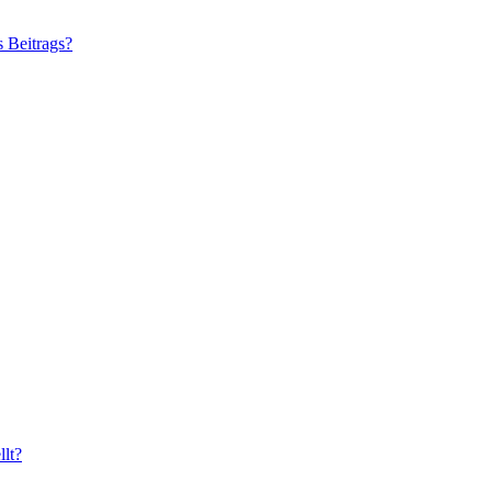
s Beitrags?
lt?