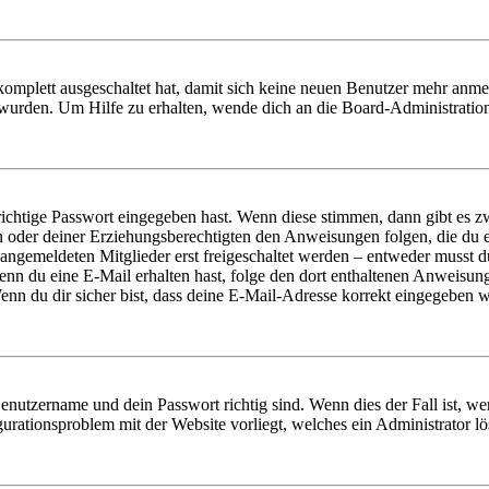
 komplett ausgeschaltet hat, damit sich keine neuen Benutzer mehr anm
 wurden. Um Hilfe zu erhalten, wende dich an die Board-Administratio
richtige Passwort eingegeben hast. Wenn diese stimmen, dann gibt es
ern oder deiner Erziehungsberechtigten den Anweisungen folgen, die du e
 angemeldeten Mitglieder erst freigeschaltet werden – entweder musst du
. Wenn du eine E-Mail erhalten hast, folge den dort enthaltenen Anweis
nn du dir sicher bist, dass deine E-Mail-Adresse korrekt eingegeben w
Benutzername und dein Passwort richtig sind. Wenn dies der Fall ist, w
igurationsproblem mit der Website vorliegt, welches ein Administrator l