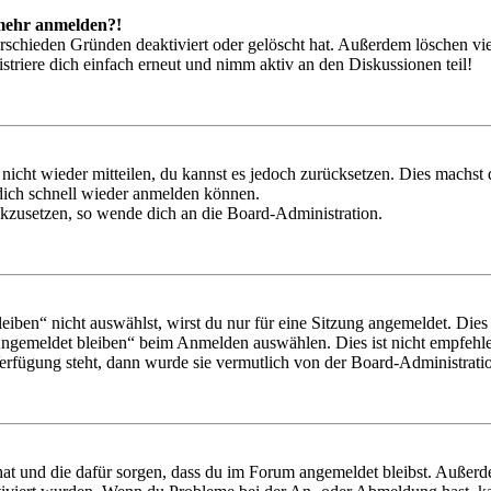
t mehr anmelden?!
rschieden Gründen deaktiviert oder gelöscht hat. Außerdem löschen vie
triere dich einfach erneut und nimm aktiv an den Diskussionen teil!
 nicht wieder mitteilen, du kannst es jedoch zurücksetzen. Dies machs
 dich schnell wieder anmelden können.
ückzusetzen, so wende dich an die Board-Administration.
en“ nicht auswählst, wirst du nur für eine Sitzung angemeldet. Dies
Angemeldet bleiben“ beim Anmelden auswählen. Dies ist nicht empfehle
Verfügung steht, dann wurde sie vermutlich von der Board-Administratio
 hat und die dafür sorgen, dass du im Forum angemeldet bleibst. Außer