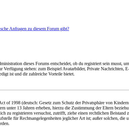
tische Anfragen zu diesem Forum gibt?
istration dieses Forums entscheidet, ob du registriert sein musst, um Be
zur Verfügung stehen: zum Beispiel Avatarbilder, Private Nachrichten, 
igt ist und dir zahlreiche Vorteile bietet.
t of 1998 (deutsch: Gesetz zum Schutz der Privatsphäre von Kindern i
ern unter 13 Jahren erheben, hierzu die Zustimmung der Eltern bezieh
dich zu registrieren versuchst, zutrifft, ziehe einen rechtlichen Beista
stelle für Rechtsangelegenheiten jeglicher Art ist; außer solchen, die
erden.