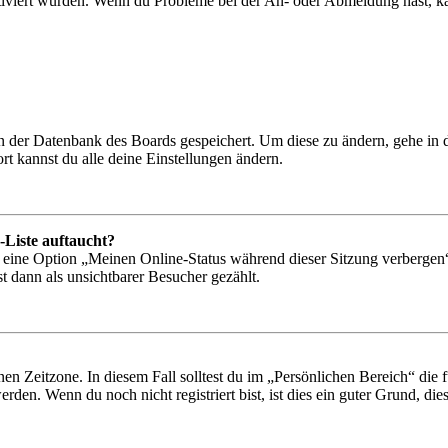
tiviert wurden. Wenn du Probleme bei der An- oder Abmeldung hast, ka
 in der Datenbank des Boards gespeichert. Um diese zu ändern, gehe in
t kannst du alle deine Einstellungen ändern.
-Liste auftaucht?
n eine Option „Meinen Online-Status während dieser Sitzung verbergen
t dann als unsichtbarer Besucher gezählt.
en Zeitzone. In diesem Fall solltest du im „Persönlichen Bereich“ die fü
den. Wenn du noch nicht registriert bist, ist dies ein guter Grund, dies 