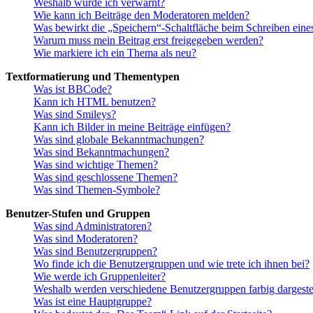
Weshalb wurde ich verwarnt?
Wie kann ich Beiträge den Moderatoren melden?
Was bewirkt die „Speichern“-Schaltfläche beim Schreiben eine
Warum muss mein Beitrag erst freigegeben werden?
Wie markiere ich ein Thema als neu?
Textformatierung und Thementypen
Was ist BBCode?
Kann ich HTML benutzen?
Was sind Smileys?
Kann ich Bilder in meine Beiträge einfügen?
Was sind globale Bekanntmachungen?
Was sind Bekanntmachungen?
Was sind wichtige Themen?
Was sind geschlossene Themen?
Was sind Themen-Symbole?
Benutzer-Stufen und Gruppen
Was sind Administratoren?
Was sind Moderatoren?
Was sind Benutzergruppen?
Wo finde ich die Benutzergruppen und wie trete ich ihnen bei?
Wie werde ich Gruppenleiter?
Weshalb werden verschiedene Benutzergruppen farbig dargestel
Was ist eine Hauptgruppe?