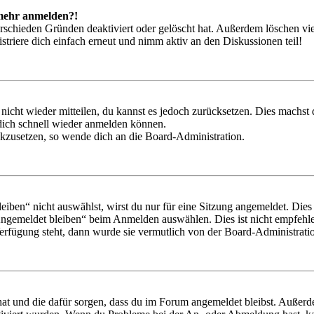
t mehr anmelden?!
rschieden Gründen deaktiviert oder gelöscht hat. Außerdem löschen vie
triere dich einfach erneut und nimm aktiv an den Diskussionen teil!
 nicht wieder mitteilen, du kannst es jedoch zurücksetzen. Dies machs
 dich schnell wieder anmelden können.
ückzusetzen, so wende dich an die Board-Administration.
en“ nicht auswählst, wirst du nur für eine Sitzung angemeldet. Dies
Angemeldet bleiben“ beim Anmelden auswählen. Dies ist nicht empfehle
Verfügung steht, dann wurde sie vermutlich von der Board-Administratio
 hat und die dafür sorgen, dass du im Forum angemeldet bleibst. Außer