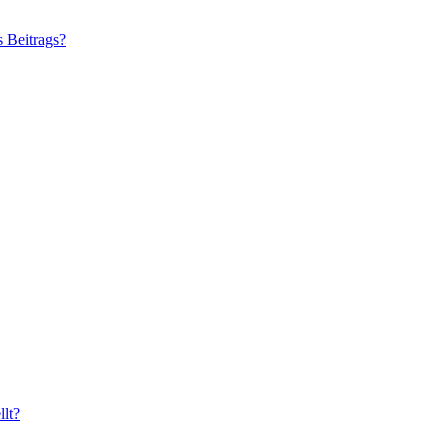
s Beitrags?
lt?