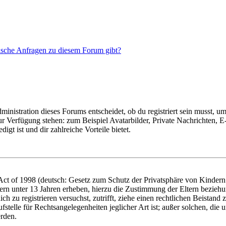
tische Anfragen zu diesem Forum gibt?
istration dieses Forums entscheidet, ob du registriert sein musst, um Be
zur Verfügung stehen: zum Beispiel Avatarbilder, Private Nachrichten, 
igt ist und dir zahlreiche Vorteile bietet.
t of 1998 (deutsch: Gesetz zum Schutz der Privatsphäre von Kindern i
ern unter 13 Jahren erheben, hierzu die Zustimmung der Eltern bezieh
dich zu registrieren versuchst, zutrifft, ziehe einen rechtlichen Beista
stelle für Rechtsangelegenheiten jeglicher Art ist; außer solchen, die
erden.