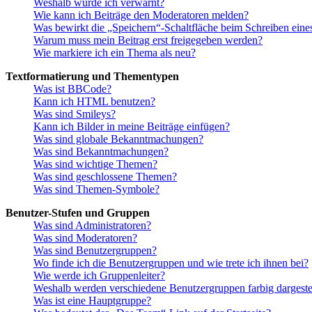
Weshalb wurde ich verwarnt?
Wie kann ich Beiträge den Moderatoren melden?
Was bewirkt die „Speichern“-Schaltfläche beim Schreiben eine
Warum muss mein Beitrag erst freigegeben werden?
Wie markiere ich ein Thema als neu?
Textformatierung und Thementypen
Was ist BBCode?
Kann ich HTML benutzen?
Was sind Smileys?
Kann ich Bilder in meine Beiträge einfügen?
Was sind globale Bekanntmachungen?
Was sind Bekanntmachungen?
Was sind wichtige Themen?
Was sind geschlossene Themen?
Was sind Themen-Symbole?
Benutzer-Stufen und Gruppen
Was sind Administratoren?
Was sind Moderatoren?
Was sind Benutzergruppen?
Wo finde ich die Benutzergruppen und wie trete ich ihnen bei?
Wie werde ich Gruppenleiter?
Weshalb werden verschiedene Benutzergruppen farbig dargestel
Was ist eine Hauptgruppe?