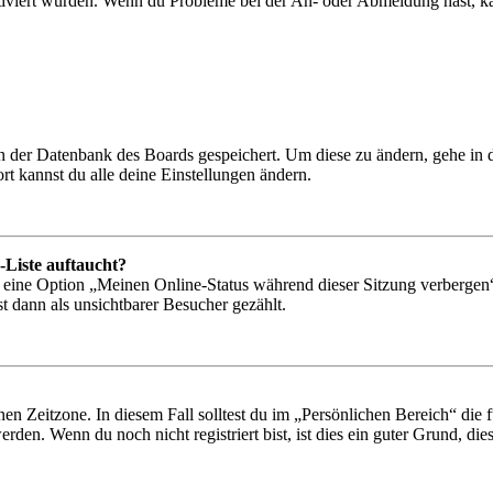
tiviert wurden. Wenn du Probleme bei der An- oder Abmeldung hast, ka
 in der Datenbank des Boards gespeichert. Um diese zu ändern, gehe in
t kannst du alle deine Einstellungen ändern.
-Liste auftaucht?
n eine Option „Meinen Online-Status während dieser Sitzung verbergen
t dann als unsichtbarer Besucher gezählt.
en Zeitzone. In diesem Fall solltest du im „Persönlichen Bereich“ die fü
den. Wenn du noch nicht registriert bist, ist dies ein guter Grund, dies 