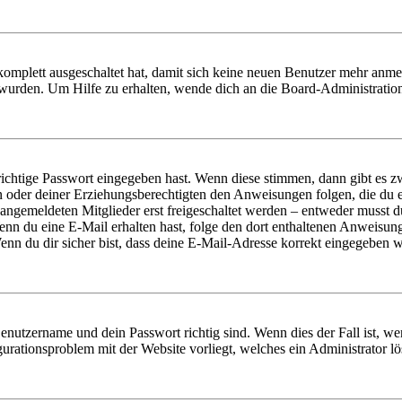
 komplett ausgeschaltet hat, damit sich keine neuen Benutzer mehr anm
 wurden. Um Hilfe zu erhalten, wende dich an die Board-Administratio
richtige Passwort eingegeben hast. Wenn diese stimmen, dann gibt es
ern oder deiner Erziehungsberechtigten den Anweisungen folgen, die du e
 angemeldeten Mitglieder erst freigeschaltet werden – entweder musst du
. Wenn du eine E-Mail erhalten hast, folge den dort enthaltenen Anweis
nn du dir sicher bist, dass deine E-Mail-Adresse korrekt eingegeben w
Benutzername und dein Passwort richtig sind. Wenn dies der Fall ist, w
igurationsproblem mit der Website vorliegt, welches ein Administrator l